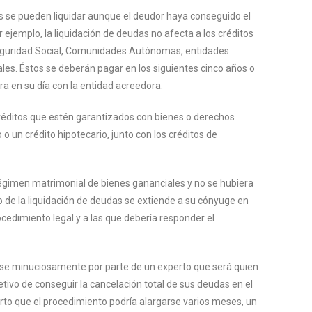
s se pueden liquidar aunque el deudor haya conseguido el
or ejemplo, la liquidación de deudas no afecta a los créditos
Seguridad Social, Comunidades Autónomas, entidades
ales. Éstos se deberán pagar en los siguientes cinco años o
a en su día con la entidad acreedora.
réditos que estén garantizados con bienes o derechos
 o un crédito hipotecario, junto con los créditos de
.
régimen matrimonial de bienes gananciales y no se hubiera
io de la liquidación de deudas se extiende a su cónyuge en
ocedimiento legal y a las que debería responder el
se minuciosamente por parte de un experto que será quien
etivo de conseguir la cancelación total de sus deudas en el
rto que el procedimiento podría alargarse varios meses, un