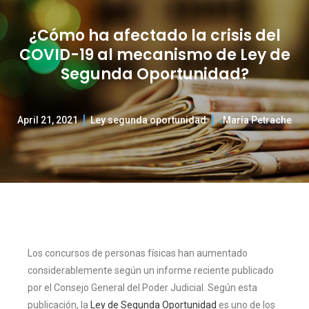
¿Cómo ha afectado la crisis del
COVID-19 al mecanismo de Ley de
Segunda Oportunidad?
April 21, 2021
Ley segunda oportunidad
María Petrache
Los concursos de personas físicas han aumentado
considerablemente según un informe reciente publicado
por el Consejo General del Poder Judicial. Según esta
publicación, la
Ley de Segunda Oportunidad
es uno de los